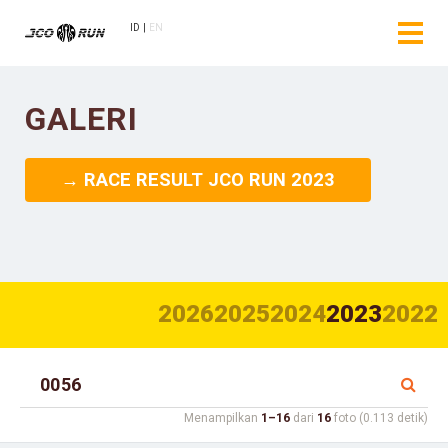
ID
EN
GALERI
→ RACE RESULT JCO RUN 2023
2026
2025
2024
2023
2022
Menampilkan
1–16
dari
16
foto (0.113 detik)