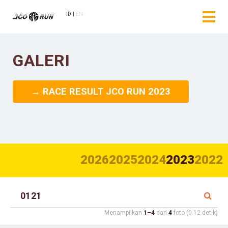
ID
EN
GALERI
→ RACE RESULT JCO RUN 2023
2026
2025
2024
2023
2022
Menampilkan
1–4
dari
4
foto (0.12 detik)