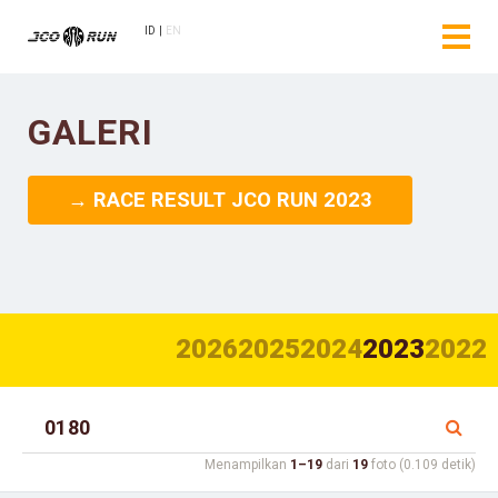
ID
EN
GALERI
→ RACE RESULT JCO RUN 2023
2026
2025
2024
2023
2022
Menampilkan
1–19
dari
19
foto (0.109 detik)