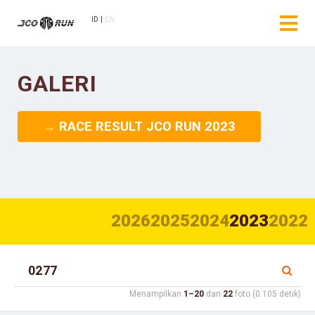
ID
EN
GALERI
→ RACE RESULT JCO RUN 2023
2026
2025
2024
2023
2022
Menampilkan
1–20
dari
22
foto (0.105 detik)