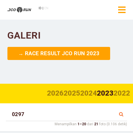
ID
EN
GALERI
→ RACE RESULT JCO RUN 2023
2026
2025
2024
2023
2022
Menampilkan
1–20
dari
21
foto (0.106 detik)