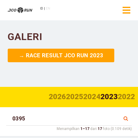
ID
EN
GALERI
→ RACE RESULT JCO RUN 2023
2026
2025
2024
2023
2022
Menampilkan
1–17
dari
17
foto (0.109 detik)