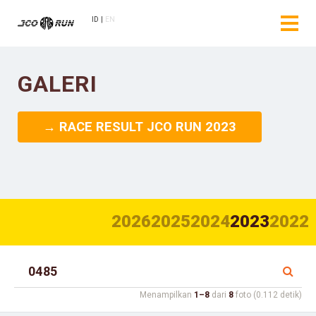
ID
EN
GALERI
→ RACE RESULT JCO RUN 2023
2026
2025
2024
2023
2022
Menampilkan
1–8
dari
8
foto (0.112 detik)