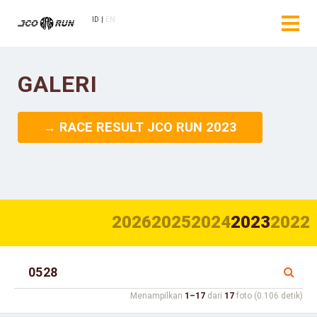
ID
EN
GALERI
→ RACE RESULT JCO RUN 2023
2026
2025
2024
2023
2022
Menampilkan
1–17
dari
17
foto (0.106 detik)