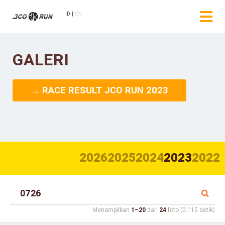
ID
EN
GALERI
→ RACE RESULT JCO RUN 2023
2026
2025
2024
2023
2022
Menampilkan
1–20
dari
24
foto (0.115 detik)