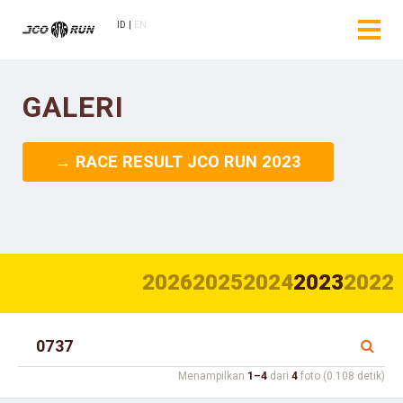
ID
EN
GALERI
→ RACE RESULT JCO RUN 2023
2026
2025
2024
2023
2022
Menampilkan
1–4
dari
4
foto (0.108 detik)