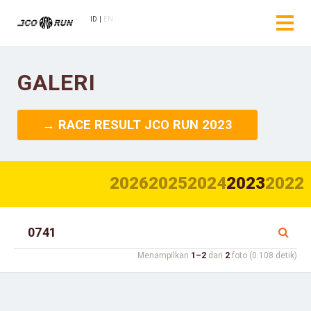
ID
EN
GALERI
→ RACE RESULT JCO RUN 2023
2026
2025
2024
2023
2022
Menampilkan
1–2
dari
2
foto (0.108 detik)