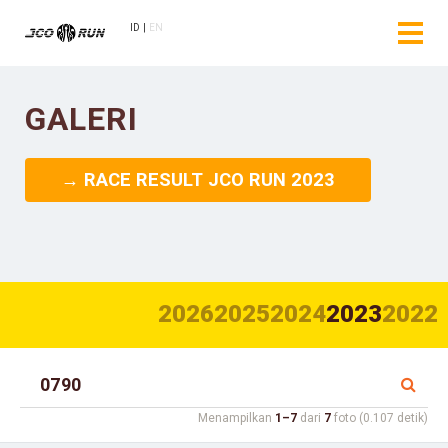
ID
EN
GALERI
→ RACE RESULT JCO RUN 2023
2026
2025
2024
2023
2022
Menampilkan
1–7
dari
7
foto (0.107 detik)