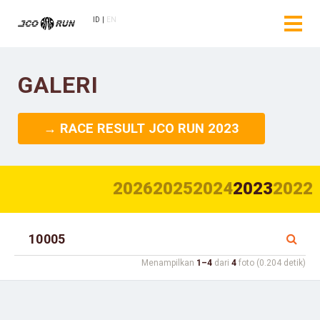
ID
EN
GALERI
→ RACE RESULT JCO RUN 2023
2026
2025
2024
2023
2022
Menampilkan
1–4
dari
4
foto (0.204 detik)