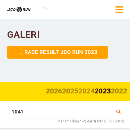
ID
EN
GALERI
→ RACE RESULT JCO RUN 2023
2026
2025
2024
2023
2022
Menampilkan
1–5
dari
5
foto (0.107 detik)