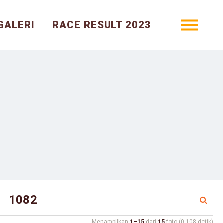
GALERI
RACE RESULT 2023
Menampilkan
1–15
dari
15
foto (0.108 detik)