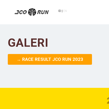
ID
EN
GALERI
→ RACE RESULT JCO RUN 2023