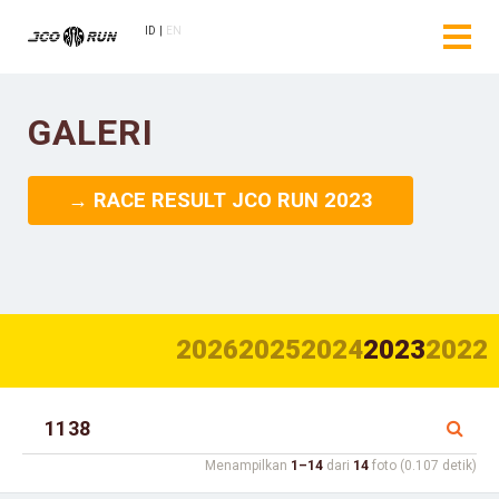
ID
EN
GALERI
→ RACE RESULT JCO RUN 2023
2026
2025
2024
2023
2022
Menampilkan
1–14
dari
14
foto (0.107 detik)