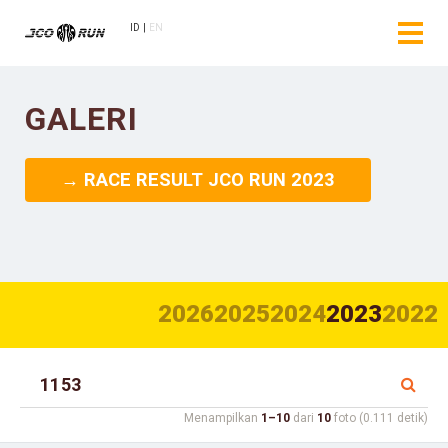
ID
EN
GALERI
→ RACE RESULT JCO RUN 2023
2026
2025
2024
2023
2022
Menampilkan
1–10
dari
10
foto (0.111 detik)