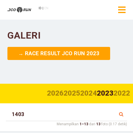
ID
EN
GALERI
→ RACE RESULT JCO RUN 2023
2026
2025
2024
2023
2022
Menampilkan
1–13
dari
13
foto (0.17 detik)