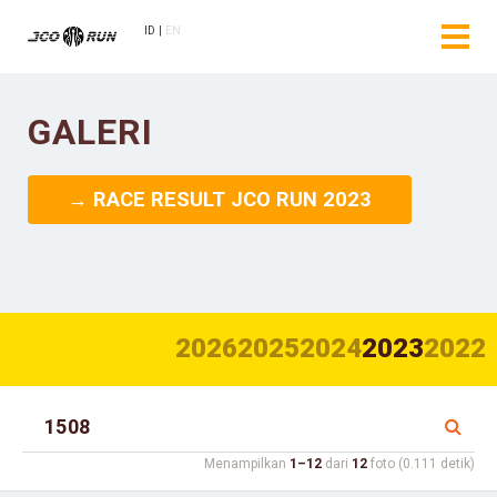
ID
EN
GALERI
→ RACE RESULT JCO RUN 2023
2026
2025
2024
2023
2022
Menampilkan
1–12
dari
12
foto (0.111 detik)