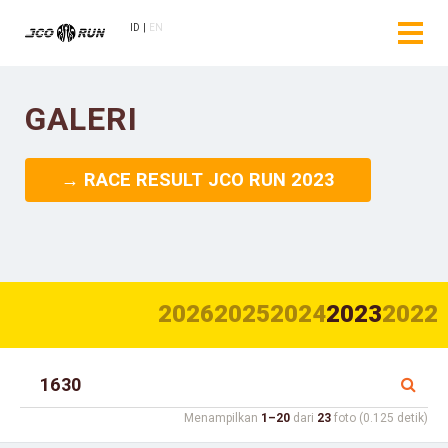
ID
EN
GALERI
→ RACE RESULT JCO RUN 2023
2026
2025
2024
2023
2022
Menampilkan
1–20
dari
23
foto (0.125 detik)