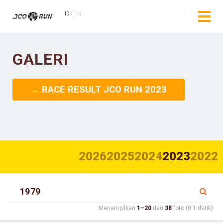
ID
EN
GALERI
→ RACE RESULT JCO RUN 2023
2026
2025
2024
2023
2022
Menampilkan
1–20
dari
38
foto (0.1 detik)