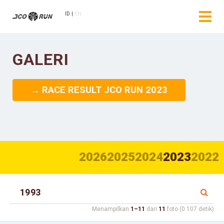
ID
EN
GALERI
→ RACE RESULT JCO RUN 2023
2026
2025
2024
2023
2022
Menampilkan
1–11
dari
11
foto (0.107 detik)