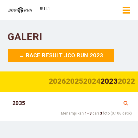
ID
EN
GALERI
→ RACE RESULT JCO RUN 2023
2026
2025
2024
2023
2022
Menampilkan
1–3
dari
3
foto (0.106 detik)