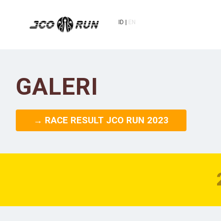
ID
EN
GALERI
→ RACE RESULT JCO RUN 2023