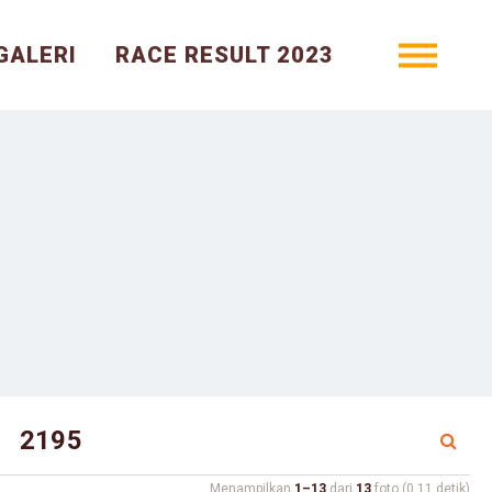
GALERI
RACE RESULT 2023
Menampilkan
1–13
dari
13
foto (0.11 detik)