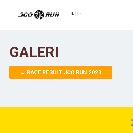
ID
EN
GALERI
→ RACE RESULT JCO RUN 2023