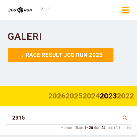
ID
EN
GALERI
→ RACE RESULT JCO RUN 2023
2026
2025
2024
2023
2022
Menampilkan
1–20
dari
24
foto (0.1 detik)