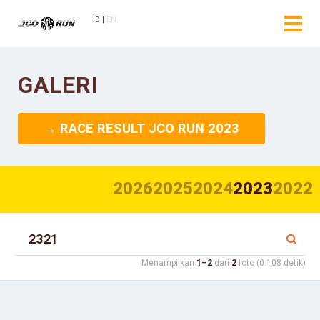
ID
EN
GALERI
→ RACE RESULT JCO RUN 2023
2026
2025
2024
2023
2022
Menampilkan
1–2
dari
2
foto (0.108 detik)