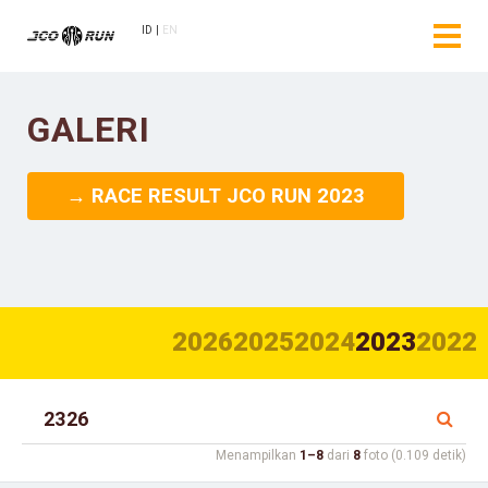
ID
EN
GALERI
→ RACE RESULT JCO RUN 2023
2026
2025
2024
2023
2022
Menampilkan
1–8
dari
8
foto (0.109 detik)