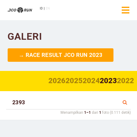
ID
EN
GALERI
→ RACE RESULT JCO RUN 2023
2026
2025
2024
2023
2022
Menampilkan
1–1
dari
1
foto (0.111 detik)