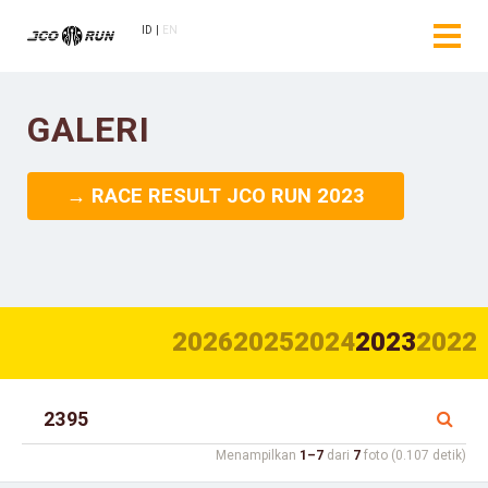
ID
EN
GALERI
→ RACE RESULT JCO RUN 2023
2026
2025
2024
2023
2022
Menampilkan
1–7
dari
7
foto (0.107 detik)