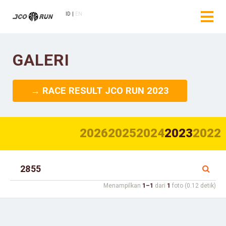
ID
EN
GALERI
→ RACE RESULT JCO RUN 2023
2026
2025
2024
2023
2022
Menampilkan
1–1
dari
1
foto (0.12 detik)