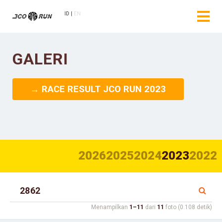
ID
EN
GALERI
→ RACE RESULT JCO RUN 2023
2026
2025
2024
2023
2022
Menampilkan
1–11
dari
11
foto (0.108 detik)