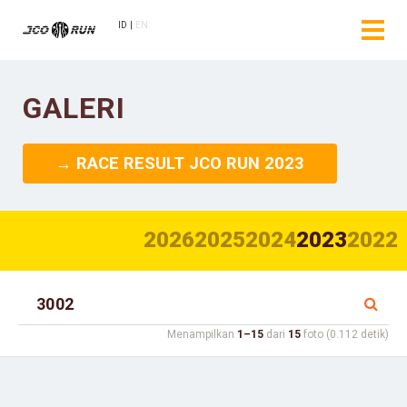
ID
EN
GALERI
→ RACE RESULT JCO RUN 2023
2026
2025
2024
2023
2022
Menampilkan
1–15
dari
15
foto (0.112 detik)