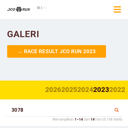
ID
EN
GALERI
→ RACE RESULT JCO RUN 2023
2026
2025
2024
2023
2022
Menampilkan
1–14
dari
14
foto (0.108 detik)