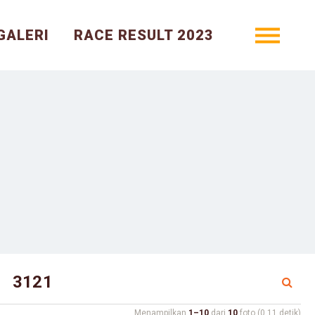
GALERI
RACE RESULT 2023
Menampilkan
1–10
dari
10
foto (0.11 detik)