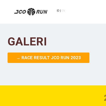
ID
EN
GALERI
→ RACE RESULT JCO RUN 2023