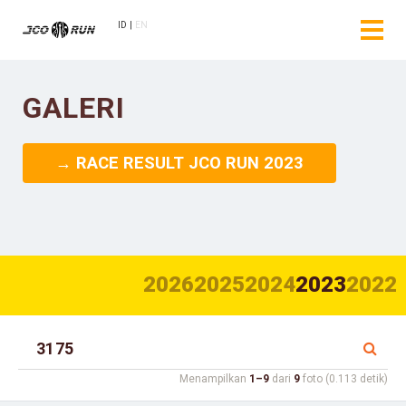
ID
EN
GALERI
→ RACE RESULT JCO RUN 2023
2026
2025
2024
2023
2022
Menampilkan
1–9
dari
9
foto (0.113 detik)