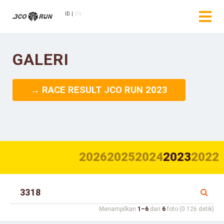
ID
EN
GALERI
→ RACE RESULT JCO RUN 2023
2026
2025
2024
2023
2022
Menampilkan
1–6
dari
6
foto (0.126 detik)