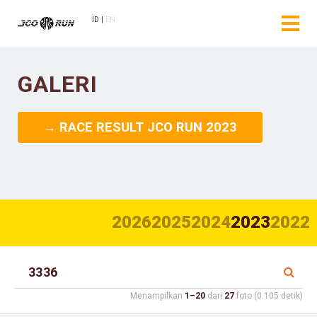
ID
EN
GALERI
→ RACE RESULT JCO RUN 2023
2026
2025
2024
2023
2022
Menampilkan
1–20
dari
27
foto (0.105 detik)