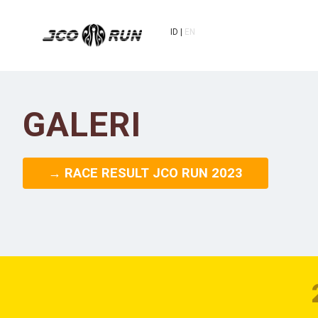
ID
EN
GALERI
→ RACE RESULT JCO RUN 2023