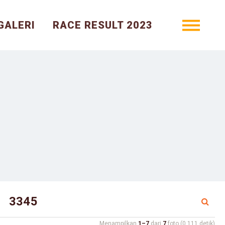
GALERI
RACE RESULT 2023
Menampilkan
1–7
dari
7
foto (0.111 detik)