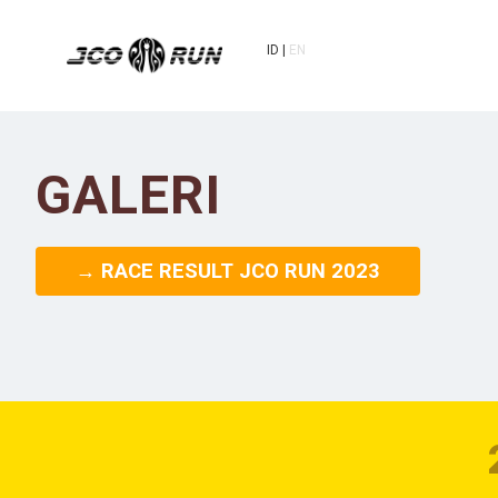
ID
EN
GALERI
→ RACE RESULT JCO RUN 2023