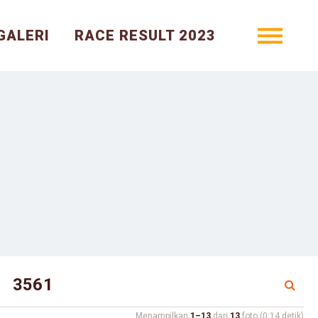
GALERI
RACE RESULT 2023
Menampilkan
1–13
dari
13
foto (0.14 detik)