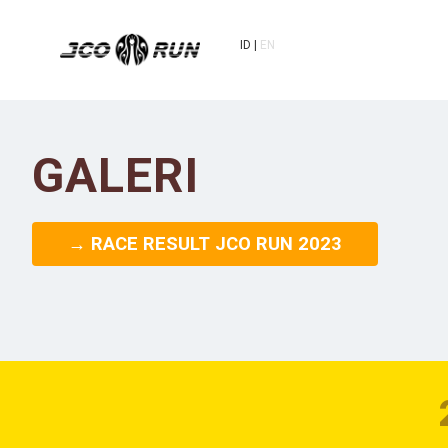
ID
EN
GALERI
→ RACE RESULT JCO RUN 2023