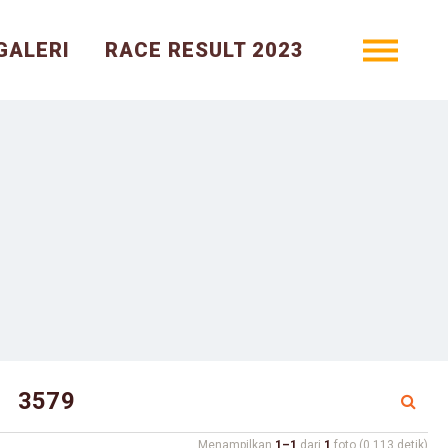
GALERI
RACE RESULT 2023
Menampilkan
1–1
dari
1
foto (0.113 detik)