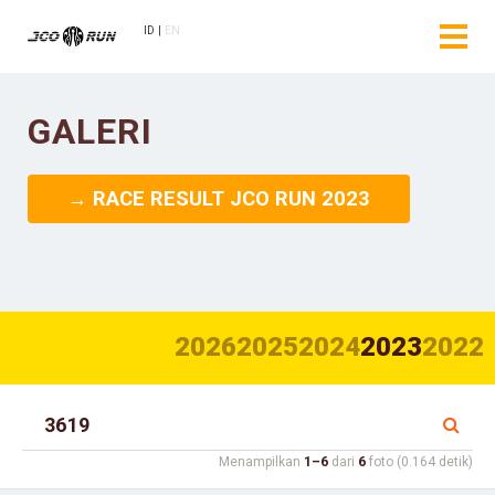
ID
EN
GALERI
→ RACE RESULT JCO RUN 2023
2026
2025
2024
2023
2022
Menampilkan
1–6
dari
6
foto (0.164 detik)