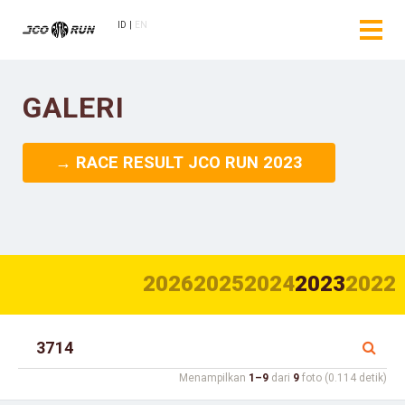
ID
EN
GALERI
→ RACE RESULT JCO RUN 2023
2026
2025
2024
2023
2022
Menampilkan
1–9
dari
9
foto (0.114 detik)