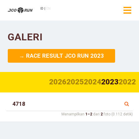
ID
EN
GALERI
→ RACE RESULT JCO RUN 2023
2026
2025
2024
2023
2022
Menampilkan
1–2
dari
2
foto (0.112 detik)