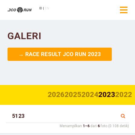
ID
EN
GALERI
→ RACE RESULT JCO RUN 2023
2026
2025
2024
2023
2022
Menampilkan
1–6
dari
6
foto (0.108 detik)