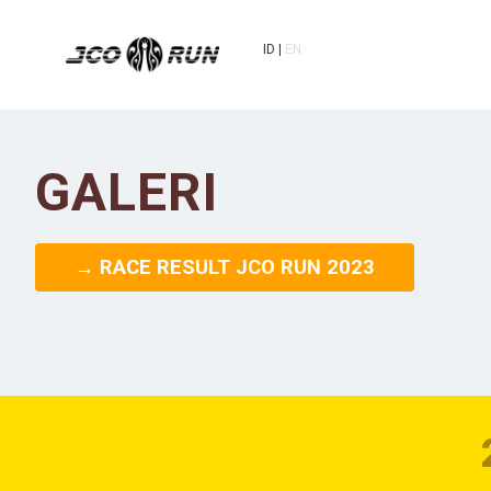
ID
EN
GALERI
→ RACE RESULT JCO RUN 2023