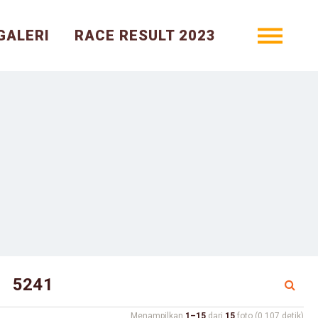
GALERI
RACE RESULT 2023
Menampilkan
1–15
dari
15
foto (0.107 detik)