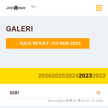
ID
EN
GALERI
→ RACE RESULT JCO RUN 2023
2026
2025
2024
2023
2022
Menampilkan
1–7
dari
7
foto (0.131 detik)