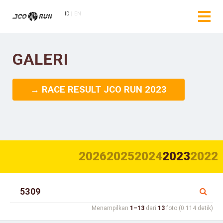
ID
EN
GALERI
→ RACE RESULT JCO RUN 2023
2026
2025
2024
2023
2022
Menampilkan
1–13
dari
13
foto (0.114 detik)