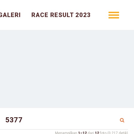
GALERI
RACE RESULT 2023
Menampilkan
1–12
dari
12
foto (0.217 detik)