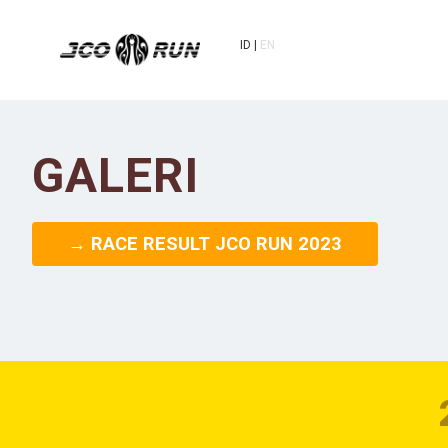
ID
EN
GALERI
→ RACE RESULT JCO RUN 2023