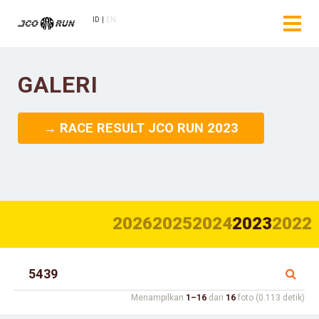
ID
EN
GALERI
→ RACE RESULT JCO RUN 2023
2026
2025
2024
2023
2022
Menampilkan
1–16
dari
16
foto (0.113 detik)